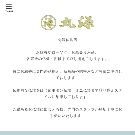
丸源仏具店
お線香やローソク、お墓参り用品。
各宗派の仏像・掛軸まで取り揃えております。
特にお線香は専門の品揃え。新商品や贈答用など豊富に準備し
ております。
伝統的な仏壇をはじめモダン仏壇、ミニ仏壇まで取り揃えスタ
イルに配慮しております。
ご縁あるお仏壇に出会える様、専門のスタッフが懇切丁寧にお
手伝いいたします。