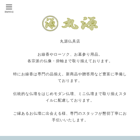
丸源仏具店
お線香やローソク、お墓参り用品。
各宗派の仏像・掛軸まで取り揃えております。
特にお線香は専門の品揃え。新商品や贈答用など豊富に準備し
ております。
伝統的な仏壇をはじめモダン仏壇、ミニ仏壇まで取り揃えスタ
イルに配慮しております。
ご縁あるお仏壇に出会える様、専門のスタッフが懇切丁寧にお
手伝いいたします。