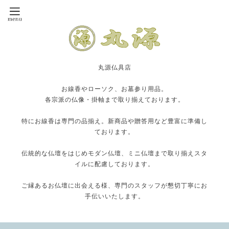
丸源仏具店
お線香やローソク、お墓参り用品。
各宗派の仏像・掛軸まで取り揃えております。
特にお線香は専門の品揃え。新商品や贈答用など豊富に準備し
ております。
伝統的な仏壇をはじめモダン仏壇、ミニ仏壇まで取り揃えスタ
イルに配慮しております。
ご縁あるお仏壇に出会える様、専門のスタッフが懇切丁寧にお
手伝いいたします。