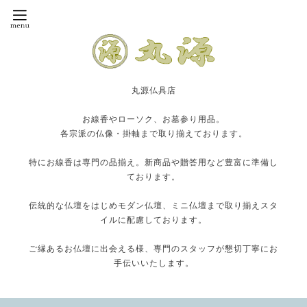
丸源仏具店
お線香やローソク、お墓参り用品。
各宗派の仏像・掛軸まで取り揃えております。
特にお線香は専門の品揃え。新商品や贈答用など豊富に準備し
ております。
伝統的な仏壇をはじめモダン仏壇、ミニ仏壇まで取り揃えスタ
イルに配慮しております。
ご縁あるお仏壇に出会える様、専門のスタッフが懇切丁寧にお
手伝いいたします。